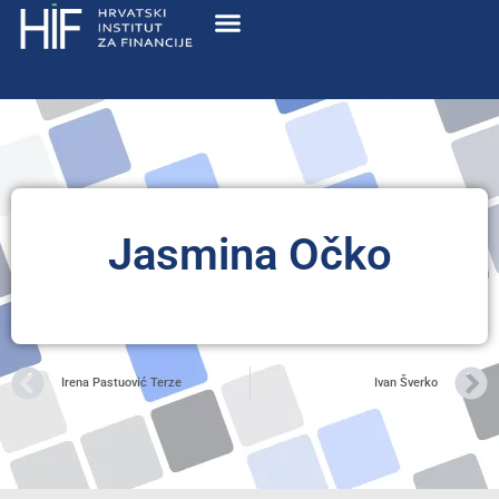
Jasmina Očko
Irena Pastuović Terze
Ivan Šverko