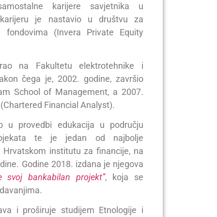
mostalne karijere savjetnika u
 karijeru je nastavio u društvu za
ty fondovima (Invera Private Equity
irao na Fakultetu elektrotehnike i
akon čega je, 2002. godine, završio
am School of Management, a 2007.
 (Chartered Financial Analyst).
vo u provedbi edukacija u području
projekata te je jedan od najbolje
 Hrvatskom institutu za financije, na
dine. Godine 2018. izdana je njegova
te svoj bankabilan projekt”
, koja se
edavanjima.
va i proširuje studijem Etnologije i