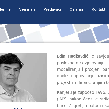
demije
Seminari
Predavači
O nama
Kontakt
Edin Hadžavdić
je savjet
poslovnom savjetovanju, p
modeliranju i procjeni ban
analizi i upravljanju rizici
projektnim financiranjem b
Karijeru je započeo 1996. u
(IN2), nakon čega je radio
banci Zagreb, a potom i ka