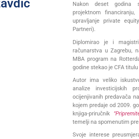
avdić
Nakon deset godina sa
projektnom financiranju,
upravljanje private equi
Partneri).
Diplomirao je i magistr
računarstva u Zagrebu, n
MBA program na Rotterd
godine stekao je CFA titulu
Autor ima veliko iskust
analize investicijskih 
ocijenjivanih predavača na
kojem predaje od 2009. go
knjiga-priručnik
“Pripremi
temelji na spomenutim pr
Svoje interese preusmjera