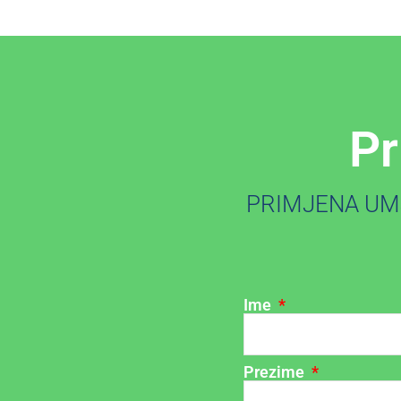
Pr
PRIMJENA UMJ
Ime
Prezime