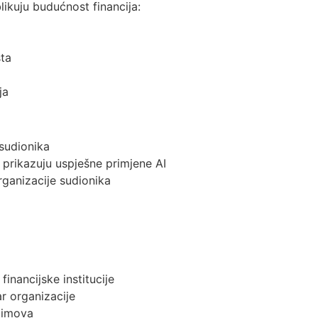
likuju budućnost financija:
šta
ja
 sudionika
e prikazuju uspješne primjene AI
rganizacije sudionika
financijske institucije
tar organizacije
 timova