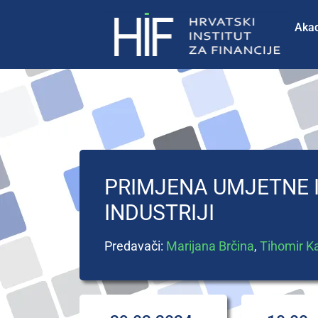
Aka
PRIMJENA UMJETNE I
INDUSTRIJI
Predavači:
Marijana Brčina
,
Tihomir Ka