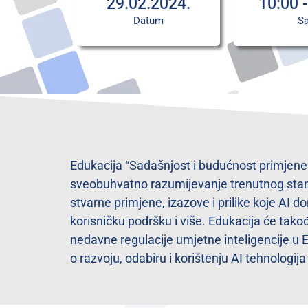
29.02.2024.
10:00 
Datum
Sa
Edukacija “Sadašnjost i budućnost primjene um
sveobuhvatno razumijevanje trenutnog stanja i
stvarne primjene, izazove i prilike koje AI do
korisničku podršku i više. Edukacija će takođ
nedavne regulacije umjetne inteligencije u Eu
o razvoju, odabiru i korištenju AI tehnologi