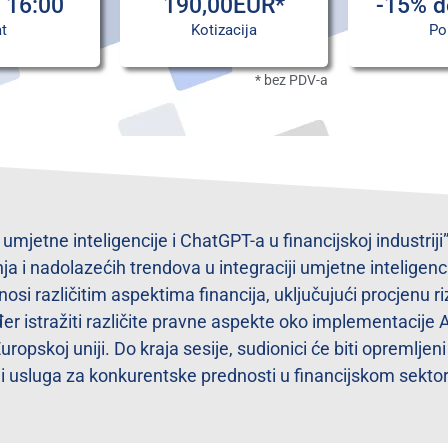
- 16:00
190,00EUR*
-15% d
t
Kotizacija
Po
* bez PDV-a
jetne inteligencije i ChatGPT-a u financijskoj industriji” 
 nadolazećih trendova u integraciji umjetne inteligencije 
nosi različitim aspektima financija, uključujući procjenu riz
er istražiti različite pravne aspekte oko implementacije A
ropskoj uniji. Do kraja sesije, sudionici će biti opremljen
ja i usluga za konkurentske prednosti u financijskom sekto