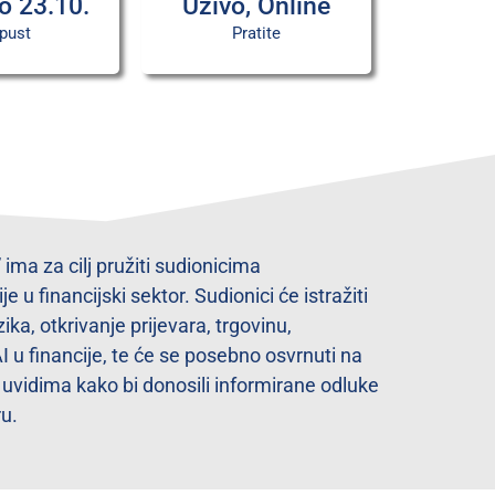
o 23.10.
Uživo, Online
pust
Pratite
ima za cilj pružiti sudionicima
u financijski sektor. Sudionici će istražiti
ika, otkrivanje prijevara, trgovinu,
I u financije, te će se posebno osvrnuti na
i uvidima kako bi donosili informirane odluke
ru.