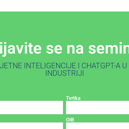
ijavite se na semi
ETNE INTELIGENCIJE I CHATGPT-A U
INDUSTRIJI
Tvrtka
OIB