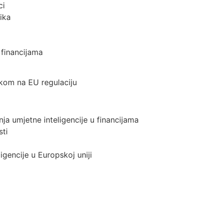
ci
ika
 financijama
askom na EU regulaciju
ja umjetne inteligencije u financijama
sti
igencije u Europskoj uniji