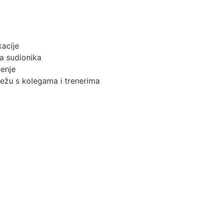
kacije
ja sudionika
čenje
vežu s kolegama i trenerima