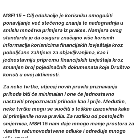
MSFI 15 – Cilj edukacije je korisniku omogućiti
ponavljanje već stečenog znanja te nadogradnja u
smislu mnoštva primjera iz prakse. Namjera ovog
standarda je da osigura značajno više korisnih
informacija korisnicima financijskih izvještaja kroz
poboljšane zahtjeve za objavljivanjima, kao i
jednostavniju pripremu financijskih izvještaja kroz
smanjen broj pojedinačnih dokumenata koje Društvo
koristi u ovoj aktivnosti.
Za neke tvrtke, utjecaj novih pravila priznavanja
prihoda biti će minimalan i one će jednostavno
nastaviti prepoznavati prihode kao i prije. Međutim,
neke tvrtke mogu se suočiti s teškim izazovima kako
bi primijenile nova pravila. Za razliku od postojećih
smjernica, MSFI 15 nam daje mnogo manje prostora za
vlastite računovodstvene odluke i određuje mnogo