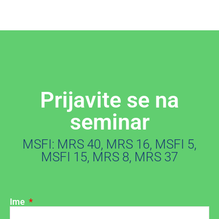
Prijavite se na
seminar
MSFI: MRS 40, MRS 16, MSFI 5,
MSFI 15, MRS 8, MRS 37
Ime