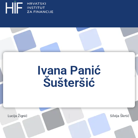
Ivana Panić
Šušteršić
Lucija Žignić
Silvija Škrtić