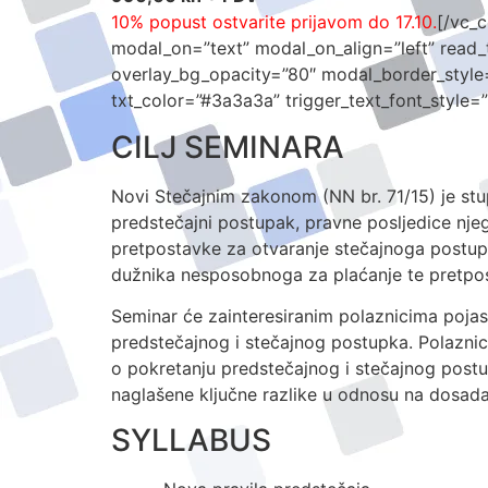
10% popust ostvarite prijavom do 17.10.
[/vc_
modal_on=”text” modal_on_align=”left” read_
overlay_bg_opacity=”80″ modal_border_style
txt_color=”#3a3a3a” trigger_text_font_style=”
CILJ SEMINARA
Novi Stečajnim zakonom (NN br. 71/15) je stu
predstečajni postupak, pravne posljedice nje
pretpostavke za otvaranje stečajnoga postupk
dužnika nesposobnoga za plaćanje te pretpos
Seminar će zainteresiranim polaznicima pojasn
predstečajnog i stečajnog postupka. Polaznic
o pokretanju predstečajnog i stečajnog postup
naglašene ključne razlike u odnosu na dosada
SYLLABUS