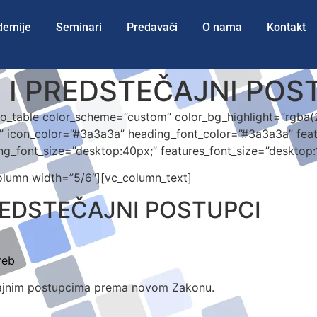
demije
Seminari
Predavači
O nama
Kontakt
 I PREDSTEČAJNI POS
fo_table color_scheme=”custom” color_bg_highlight=”rgba
r” icon_color=”#3a3a3a” heading_font_color=”#3a3a3a” fea
ng_font_size=”desktop:40px;” features_font_size=”desktop:
column width=”5/6″][vc_column_text]
REDSTEČAJNI POSTUPCI
reb
tečajnim postupcima prema novom Zakonu.