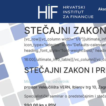
Aka
STEČAJNI ZAKON
[vc_row][vc_column width=”1/6″][ultimate_in
icon_type=”selector” icon=”Defaults-calenda
heading_font_style=”font-weight:bold;” headi
16:00[/ultimate_info_table][/vc_column][vc_
STEČAJNI ZAKON I P
Mićo Ljubenko, odvjetnik
prostor Veleučilišta VERN, Iblerov trg 10, Zag
Specijalistički seminar o predstečajnim i s
990,00 kn + PDV