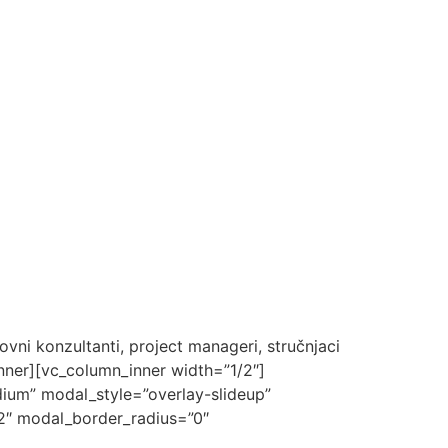
lovni konzultanti, project manageri, stručnjaci
nner][vc_column_inner width=”1/2″]
dium” modal_style=”overlay-slideup”
2″ modal_border_radius=”0″