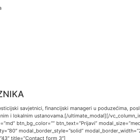
a
ZNIKA
vesticijski savjetnici, financijski manageri u poduzećima, pos
vnim i lokalnim ustanovama.[/ultimate_modal][/vc_column_i
ze=”md” btn_bg_color=”” btn_text=”Prijavi” modal_size=”me
ity=”80″ modal_border_style=”solid” modal_border_width=”
43″ title=”Contact form 3″]