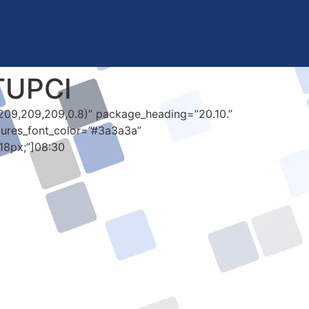
TUPCI
(209,209,209,0.8)” package_heading=”20.10.”
tures_font_color=”#3a3a3a”
18px;”]08:30