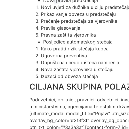
Nova pravila predstečaja
Novi uvjeti za dužnika u cilju predstečaj
Prikazivanje obveza u predstečaju
Praćenje predstečaja za vjerovnika
Pravila glasovanja
Pravna zaštita vjerovnika
Posljedice automatskog stečaja
Kako pratiti rizik stečaja kupca
Ugovorna preventiva
Dopuštena i nedopuštena namirenja
Nova zaštita vjerovnika u stečaju
Izuzeci od obveza stečaja
CILJANA SKUPINA POLA
Poduzetnici, obrtnici, pravnici, odvjetnici, in
u ministarstvima, agencijama te ostalim drža
[ultimate_modal modal_title=”Prijavi” btn_si
overlay_bg_color=”#3f3f3f” overlay_bg_opac
btn_txt_color=”#3a3a3a”][contact-form-7 id=”