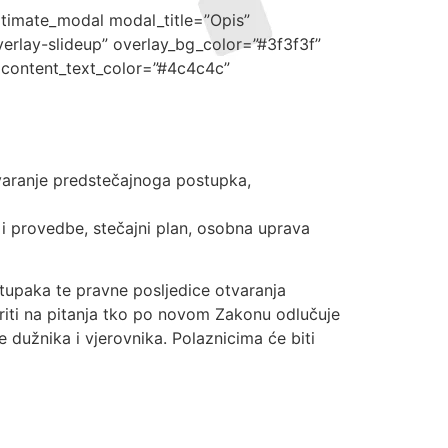
ltimate_modal modal_title=”Opis”
erlay-slideup” overlay_bg_color=”#3f3f3f”
 content_text_color=”#4c4c4c”
tvaranje predstečajnoga postupka,
i provedbe, stečajni plan, osobna uprava
stupaka te pravne posljedice otvaranja
riti na pitanja tko po novom Zakonu odlučuje
 dužnika i vjerovnika. Polaznicima će biti