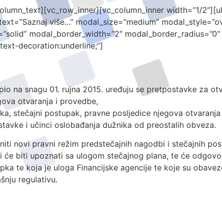
column_text][vc_row_inner][vc_column_inner width=”1/2″][u
text=”Saznaj više…” modal_size=”medium” modal_style=”ov
=”solid” modal_border_width=”2″ modal_border_radius=”0″
text-decoration:underline;”]
pio na snagu 01. rujna 2015. uređuju se pretpostavke za o
gova otvaranja i provedbe,
a, stečajni postupak, pravne posljedice njegova otvaranja 
tavke i učinci oslobađanja dužnika od preostalih obveza.
iti novi pravni režim predstečajnih nagodbi i stečajnih po
i će biti upoznati sa ulogom stečajnog plana, te će odgovo
ka te koja je uloga Financijske agencije te koje su obaveze
šnju regulativu.