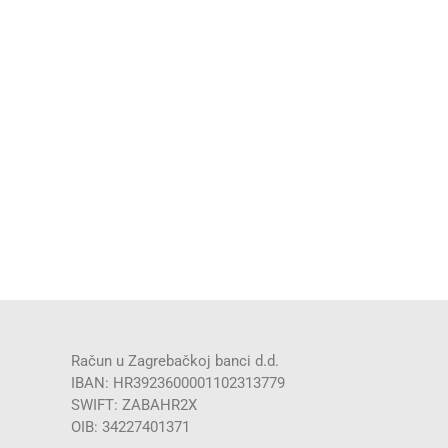
Račun u Zagrebačkoj banci d.d.
IBAN: HR3923600001102313779
SWIFT: ZABAHR2X
OIB: 34227401371