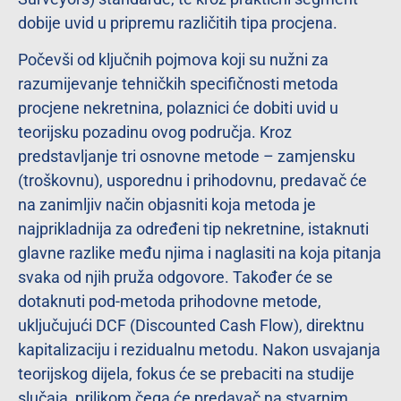
dobije uvid u pripremu različitih tipa procjena.
Počevši od ključnih pojmova koji su nužni za
razumijevanje tehničkih specifičnosti metoda
procjene nekretnina, polaznici će dobiti uvid u
teorijsku pozadinu ovog područja. Kroz
predstavljanje tri osnovne metode – zamjensku
(troškovnu), usporednu i prihodovnu, predavač će
na zanimljiv način objasniti koja metoda je
najprikladnija za određeni tip nekretnine, istaknuti
glavne razlike među njima i naglasiti na koja pitanja
svaka od njih pruža odgovore. Također će se
dotaknuti pod-metoda prihodovne metode,
uključujući DCF (Discounted Cash Flow), direktnu
kapitalizaciju i rezidualnu metodu. Nakon usvajanja
teorijskog dijela, fokus će se prebaciti na studije
slučaja, prilikom čega će predavač na stvarnim