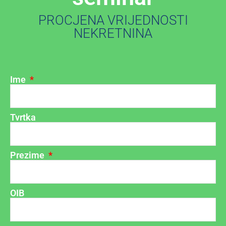
PROCJENA VRIJEDNOSTI
NEKRETNINA
Ime
Tvrtka
Prezime
OIB