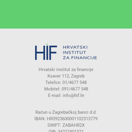
Hrvatski institut za financije
Ksaver 112, Zagreb
Telefon: 01/4677 548
Mobitel: 091/4677 548
E-mail:
info@hif.hr
Račun u Zagrebačkoj banci d.d.
IBAN: HR3923600001102313779
SWIFT: ZABAHR2X
OIB: 34227401371