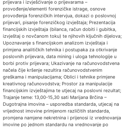
prijevara i izvješćivanje o prijevarama –
provođenje/elementi forenzičke istrage, osnove
provođenja forenzičkih intervjua, dokazi o poslovnoj
prijevari, pisanje forenzičkog izvještaja; Prezentacija
financijskih izvještaja (bilanca, račun dobiti i gubitka,
izvještaj o novčanom toku) te njihovih ključnih dijelova;
Upoznavanje s financijskom analizom izvještaja i
primjena analitičkih tehnika i postupaka za otkrivanje
poslovnih prijevara, data mining i uloga tehnologije u
borbi protiv prijevara; Ukazivanje na računovodstvena
načela čije kršenje rezultira računovodstvenim
greškama i manipulacijama; Oblici i tehnike primjene
kreativnog računovodstva; Prostor za manipulacije
financijskim izvještajima te utjecaj na poslovni rezultat;
Trajanje teme: 13,00-15,30 sati Marijana Brčina –
Dugotrajna imovina – usporedba standarda, utjecaj na
vrijednost imovine primjenom različitih standarda,
promjena namjene nekretnina i prijenosi iz vrednovanja
imovine po jednom standardu na vrednovanje po