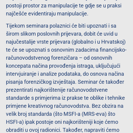
postoji prostor za manipulacije te gdje se u praksi
najčešće evidentiraju manipulacije.
Tijekom seminara polaznici će biti upoznati i sa
širom slikom poslovnih prijevara, dobit će uvid u
najučestalije vrste prijevara (globalno i u Hrvatskoj)
te će se upoznati s osnovnim zadacima financijsko-
računovodstvenog forenzičara – od osnovnih
koncepata načina provođenja istraga, uključujući
intervjuiranje i analize podataka, do osnova načina
pisanja forenzičkog izvještaja. Seminar će također
prezentirati najkorištenije računovodstvene
standarde s primjerima iz prakse te oblike i tehnike
primjene kreativnog računovodstva. Bez obzira na
velik broj standarda (što MSFI-a (MRS-eva) što
HSFI-a) ipak postoje oni najkorišteniji koje ćemo
obraditi u ovoj radionici. Također, napraviti ćemo