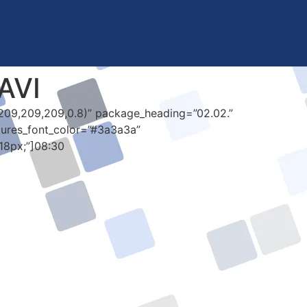
AVI
(209,209,209,0.8)” package_heading=”02.02.”
tures_font_color=”#3a3a3a”
18px;”]08:30