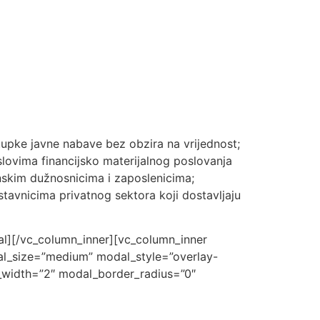
tupke javne nabave bez obzira na vrijednost;
lovima financijsko materijalnog poslovanja
nskim dužnosnicima i zaposlenicima;
dstavnicima privatnog sektora koji dostavljaju
dal][/vc_column_inner][vc_column_inner
dal_size=”medium” modal_style=”overlay-
r_width=”2″ modal_border_radius=”0″