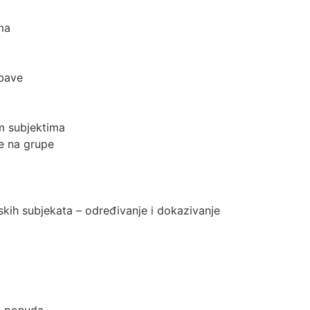
ma
abave
m subjektima
e na grupe
rskih subjekata – određivanje i dokazivanje
e ponuda