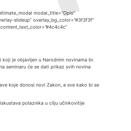
ultimate_modal modal_title=”Opis”
erlay-slideup” overlay_bg_color=”#3f3f3f”
 content_text_color=”#4c4c4c”
 koji je objavljen u Narodnim novinama br.
na seminaru će se dati prikaz svih novina
bave koje donosi novi Zakon, a sve kako bi se
skustava polaznika u cilju učinkovitije