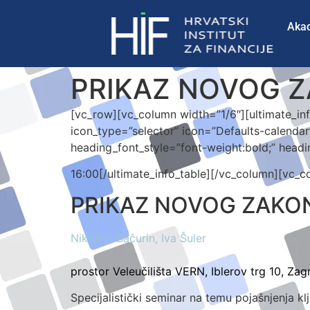
Aka
PRIKAZ NOVOG Z
[vc_row][vc_column width=”1/6″][ultimate_in
icon_type=”selector” icon=”Defaults-calenda
heading_font_style=”font-weight:bold;” headi
16:00[/ultimate_info_table][/vc_column][vc_
PRIKAZ NOVOG ZAKO
Nikolina Bačurin, Iva Šuler
prostor Veleučilišta VERN, Iblerov trg 10, Zag
Specijalistički seminar na temu pojašnjenja k