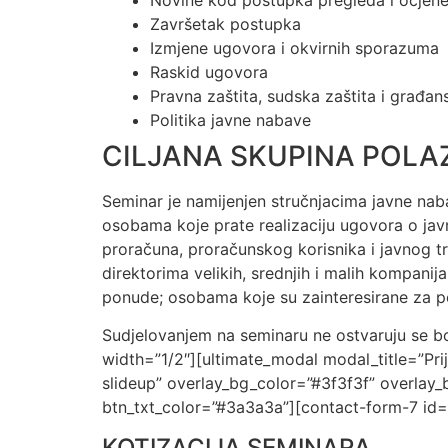
Završetak postupka
Izmjene ugovora i okvirnih sporazuma
Raskid ugovora
Pravna zaštita, sudska zaštita i građ
Politika javne nabave
CILJANA SKUPINA POLA
Seminar je namijenjen stručnjacima javne nab
osobama koje prate realizaciju ugovora o jav
proračuna, proračunskog korisnika i javnog t
direktorima velikih, srednjih i malih kompanij
ponude; osobama koje su zainteresirane za 
Sudjelovanjem na seminaru ne ostvaruju se bo
width=”1/2″][ultimate_modal modal_title=”Pri
slideup” overlay_bg_color=”#3f3f3f” overlay
btn_txt_color=”#3a3a3a”][contact-form-7 id=”
KOTIZACIJA SEMINARA