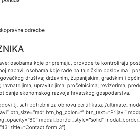
anskopravne odredbe
ZNIKA
ave; osobama koje pripremaju, provode te kontroliraju pos
noj nabavi; osobama koje rade na tajničkim poslovima i pos
rgovačkog društva; državnim, županijskim, gradskim i opći
a; ravnateljima, upraviteljima, pročelnicima; revizorima; pre
poticanje ekonomskog razvoja hrvatskog gospodarstva.
dovi tj. sati potrebni za obnovu certifikata.[/ultimate_mo
javi” btn_size=”md” btn_bg_color=”” btn_text=”Prijavi” mo
_bg_opacity=”80″ modal_border_style=”solid” modal_borde
43″ title=”Contact form 3″]