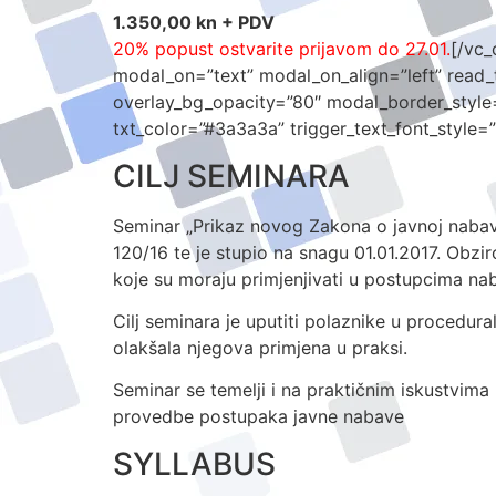
1.350,00 kn + PDV
20% popust ostvarite prijavom do 27.01.
[/vc_
modal_on=”text” modal_on_align=”left” read_
overlay_bg_opacity=”80″ modal_border_style
txt_color=”#3a3a3a” trigger_text_font_style=”
CILJ SEMINARA
Seminar „Prikaz novog Zakona o javnoj nabavi
120/16 te je stupio na snagu 01.01.2017. Obz
koje su moraju primjenjivati u postupcima na
Cilj seminara je uputiti polaznike u procedur
olakšala njegova primjena u praksi.
Seminar se temelji i na praktičnim iskustvima 
provedbe postupaka javne nabave
SYLLABUS