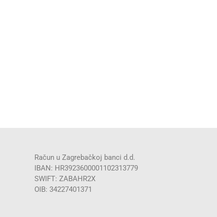
Račun u Zagrebačkoj banci d.d.
IBAN: HR3923600001102313779
SWIFT: ZABAHR2X
OIB: 34227401371