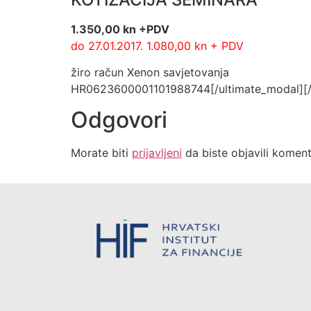
1.350,00 kn +PDV
do 27.01.2017. 1.080,00 kn + PDV
žiro račun Xenon savjetovanja
HR0623600001101988744[/ultimate_modal][/v
Odgovori
Morate biti
prijavljeni
da biste objavili koment