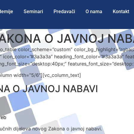
demije
Seminari
Predavači
O nama
Kontakt
AKONA O JAVNOJ NAB
fo_table color_scheme=”custom” color_bg_highlight=”rgba
r” icon_color=”#3a3a3a” heading_font_color=”#3a3a3a” fea
ng_font_size=”desktop:40px;” features_font_size=”desktop:
column width=”5/6″][vc_column_text]
NA O JAVNOJ NABAVI
reb
ljučnih dijelova novog Zakona o javnoj nabavi.