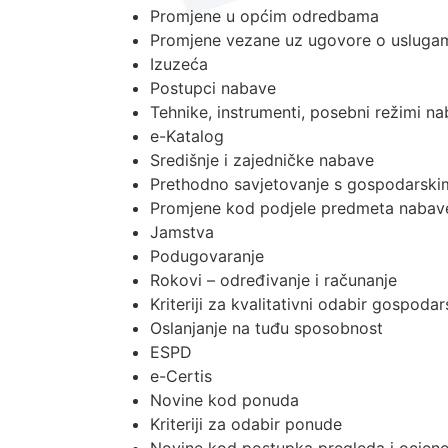
Promjene u općim odredbama
Promjene vezane uz ugovore o usluga
Izuzeća
Postupci nabave
Tehnike, instrumenti, posebni režimi n
e-Katalog
Središnje i zajedničke nabave
Prethodno savjetovanje s gospodarski
Promjene kod podjele predmeta nabav
Jamstva
Podugovaranje
Rokovi – određivanje i računanje
Kriteriji za kvalitativni odabir gospoda
Oslanjanje na tuđu sposobnost
ESPD
e-Certis
Novine kod ponuda
Kriteriji za odabir ponude
Novine kod postupka pregleda i ocjen