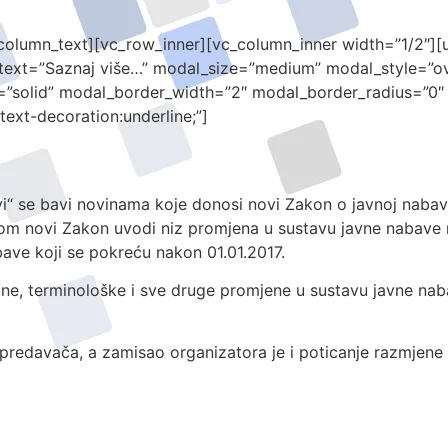
column_text][vc_row_inner][vc_column_inner width=”1/2″][
text=”Saznaj više…” modal_size=”medium” modal_style=”ov
=”solid” modal_border_width=”2″ modal_border_radius=”0″
text-decoration:underline;”]
“ se bavi novinama koje donosi novi Zakon o javnoj nabavi
irom novi Zakon uvodi niz promjena u sustavu javne nabave 
bave koji se pokreću nakon 01.01.2017.
alne, terminološke i sve druge promjene u sustavu javne na
predavača, a zamisao organizatora je i poticanje razmjene i