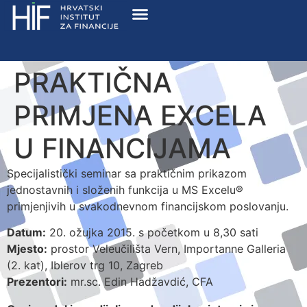
PRAKTIČNA
PRIMJENA EXCELA
U FINANCIJAMA
Specijalistički seminar sa praktičnim prikazom
jednostavnih i složenih funkcija u MS Excelu®
primjenjivih u svakodnevnom financijskom poslovanju.
Datum:
20. ožujka 2015. s početkom u 8,30 sati
Mjesto:
prostor Veleučilišta Vern, Importanne Galleria
(2. kat), Iblerov trg 10, Zagreb
Prezentori:
mr.sc. Edin Hadžavdić, CFA