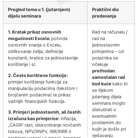
Pregled tema u 1. (jutarnjem)
Praktični dio
dijelu seminara
predavanja
1. Kratak prikaz osnovnih
Rad na računalu /
mogućnosti Excela:
potvrda
rad na
osnovnih znanja o Excelu,
jednostavnim
oblikovanje ćelija, definicije
primjerima – od
konstanti, kratice za jednostavnije
polaznika se
korištenje i sl.
očekuje
prethodan
2. Često korištene funkcije:
samostalan rad
primjeri korištenja funkcija za
kod kuće
kako bi
manipulaciju podacima (tekstom i
se tijekom
brojčanim podacima) te prikaz
jutarnjeg dijela
važnijih financijskih funkcija.
seminara moglo
diskutirati o
3. Primjeri jednostavnih, ali čestih
eventualnim
izračuna kao primjerice:
inflacija,
problemim do
„CAGR“ rast, diskontiranje novčanih
kojih je došlo pri
tokova, NPV/XNPV, IRR/XIRR (i
rješavanju
problemi vezani uz njega), precizan