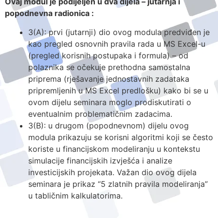
Ovaj modul je podijeljen u dva dijela – jutarnja i
popodnevna radionica :
3(A): prvi (jutarnji) dio ovog modula predviđen je
kao pregled osnovnih pravila rada u MS Excel-u
(pregled korisnih postupaka i formula) – od
polaznika se očekuje prethodna samostalna
priprema (rješavanje jednostavnih zadataka
pripremljenih u MS Excel predlošku) kako bi se u
ovom dijelu seminara moglo prodiskutirati o
eventualnim problematičnim zadacima.
3(B): u drugom (popodnevnom) dijelu ovog
modula prikazuju se korisni algoritmi koji se često
koriste u financijskom modeliranju u kontekstu
simulacije financijskih izvješća i analize
investicijskih projekata. Važan dio ovog dijela
seminara je prikaz “5 zlatnih pravila modeliranja”
u tabličnim kalkulatorima.