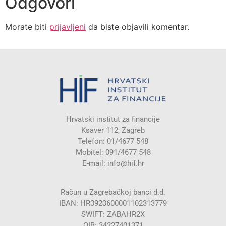
Odgovori
Morate biti
prijavljeni
da biste objavili komentar.
Hrvatski institut za financije
Ksaver 112, Zagreb
Telefon: 01/4677 548
Mobitel: 091/4677 548
E-mail:
info@hif.hr
Račun u Zagrebačkoj banci d.d.
IBAN: HR3923600001102313779
SWIFT: ZABAHR2X
OIB: 34227401371