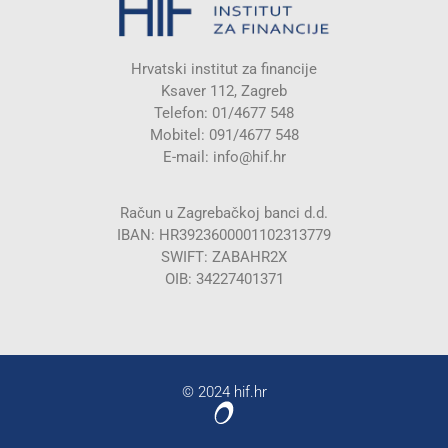
Hrvatski institut za financije
Ksaver 112, Zagreb
Telefon: 01/4677 548
Mobitel: 091/4677 548
E-mail:
info@hif.hr
Račun u Zagrebačkoj banci d.d.
IBAN: HR3923600001102313779
SWIFT: ZABAHR2X
OIB: 34227401371
© 2024 hif.hr