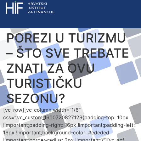
POREZI U TURIZMU
– ŠTO SVE TREBATE
ZNATI ZA OVU
TURISTIČKU
SEZONU?
[vc_row][vc_column width=”1/6″
css=”.vc_custom_1600720827129{padding-top: 10px
!important;padding-right: 16px !important;padding-left:
16px !important;background-color: #ededed
!important;border-radius: 2px !important;}”][vc_acf