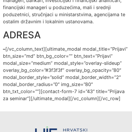
manageri, bankari, investicijski i financijski analitičari,
financijski manageri u poduzećima, mali i srednji
poduzetnici, stručnjaci u ministarstvima, agencijama te
ostalim državnim i lokalnim ustanovama.
ADRESA
–
[/vc_column_text][ultimate_modal modal_title=”Prijavi”
btn_size=”md” btn_bg_color=”” btn_text=”Prijavi”
modal_size=”medium” modal_style=”overlay-slideup”
overlay_bg_color=”#3f3f3f” overlay_bg_opacity=”80″
modal_border_style=”solid” modal_border_width=”2″
modal_border_radius=”0″ img_size=”80″
btn_txt_color=””][contact-form-7 id=”43″ title=”Prijava
za seminar”][/ultimate_modal][/vc_column][/vc_row]