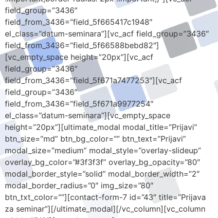
field_group=”3436″
field_from_3436=”field_5f665417c1948″
el_class=”datum-seminara”][vc_acf field_group=”3436″
field_from_3436=”field_5f66588bebd82″]
[vc_empty_space height=”20px”][vc_acf
field_group=”3436″
field_from_3436=”field_5f671a7477253″][vc_acf
field_group=”3436″
field_from_3436=”field_5f671a9977254″
el_class=”datum-seminara”][vc_empty_space
height=”20px”][ultimate_modal modal_title=”Prijavi”
btn_size=”md” btn_bg_color=”” btn_text=”Prijavi”
modal_size=”medium” modal_style=”overlay-slideup”
overlay_bg_color=”#3f3f3f” overlay_bg_opacity=”80″
modal_border_style=”solid” modal_border_width=”2″
modal_border_radius=”0″ img_size=”80″
btn_txt_color=””][contact-form-7 id=”43″ title=”Prijava
za seminar”][/ultimate_modal][/vc_column][vc_column