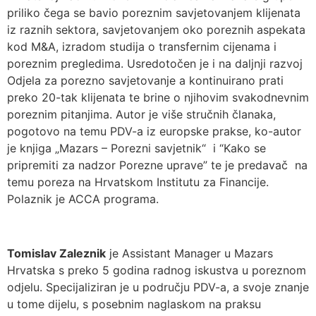
priliko čega se bavio poreznim savjetovanjem klijenata
iz raznih sektora, savjetovanjem oko poreznih aspekata
kod M&A, izradom studija o transfernim cijenama i
poreznim pregledima. Usredotočen je i na daljnji razvoj
Odjela za porezno savjetovanje a kontinuirano prati
preko 20-tak klijenata te brine o njihovim svakodnevnim
poreznim pitanjima. Autor je više stručnih članaka,
pogotovo na temu PDV-a iz europske prakse, ko-autor
je knjiga „Mazars – Porezni savjetnik“ i “Kako se
pripremiti za nadzor Porezne uprave” te je predavač na
temu poreza na Hrvatskom Institutu za Financije.
Polaznik je ACCA programa.
Tomislav Zaleznik
je Assistant Manager u Mazars
Hrvatska s preko 5 godina radnog iskustva u poreznom
odjelu. Specijaliziran je u području PDV-a, a svoje znanje
u tome dijelu, s posebnim naglaskom na praksu