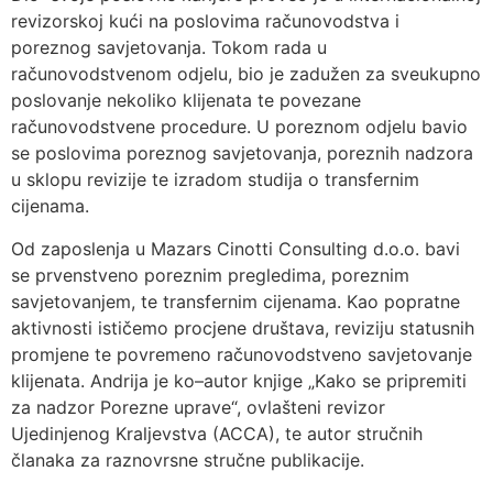
revizorskoj kući na poslovima računovodstva i
poreznog savjetovanja. Tokom rada u
računovodstvenom odjelu, bio je zadužen za sveukupno
poslovanje nekoliko klijenata te povezane
računovodstvene procedure. U poreznom odjelu bavio
se poslovima poreznog savjetovanja, poreznih nadzora
u sklopu revizije te izradom studija o transfernim
cijenama.
Od zaposlenja u Mazars Cinotti Consulting d.o.o. bavi
se prvenstveno poreznim pregledima, poreznim
savjetovanjem, te transfernim cijenama. Kao popratne
aktivnosti ističemo procjene društava, reviziju statusnih
promjene te povremeno računovodstveno savjetovanje
klijenata. Andrija je ko–autor knjige „Kako se pripremiti
za nadzor Porezne uprave“, ovlašteni revizor
Ujedinjenog Kraljevstva (ACCA), te autor stručnih
članaka za raznovrsne stručne publikacije.