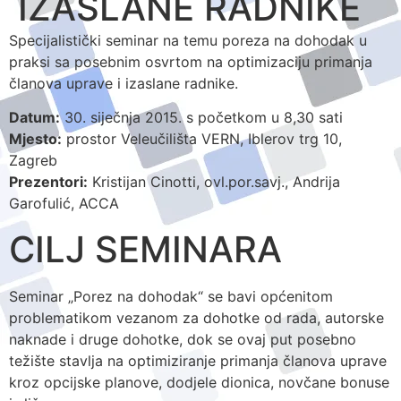
IZASLANE RADNIKE
Specijalistički seminar na temu poreza na dohodak u
praksi sa posebnim osvrtom na optimizaciju primanja
članova uprave i izaslane radnike.
Datum:
30. siječnja 2015. s početkom u 8,30 sati
Mjesto:
prostor Veleučilišta VERN, Iblerov trg 10,
Zagreb
Prezentori:
Kristijan Cinotti, ovl.por.savj., Andrija
Garofulić, ACCA
CILJ SEMINARA
Seminar „Porez na dohodak“ se bavi općenitom
problematikom vezanom za dohotke od rada, autorske
naknade i druge dohotke, dok se ovaj put posebno
težište stavlja na optimiziranje primanja članova uprave
kroz opcijske planove, dodjele dionica, novčane bonuse