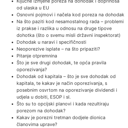
Ključne izmjene poreza na dohodak i doprinosa
od ulaska u EU
Osnovni pojmovi i načela kod poreza na dohodak
Na što paziti kod nesamostalnog rada – problemi
iz prakse i razlika u odnosu na druge tipove
dohotka (što o svemu misli državni inspektorat)
Dohodak u naravi i specifičnosti
Neoporezive isplate – na što pripaziti?
Pitanje otpremnina
Što je sve drugi dohodak, te opća pravila
oporezivanja?
Dohodak od kapitala – što je sve dohodak od
kapitala, te kakav je način oporezivanja, s
posebnim osvrtom na oporezivanje dividendi i
udjela u dobiti, ESOP i sl.
Što su to opcijski planovi i kada rezultiraju
porezom na dohodak?
Kakav je porezni tretman dodjele dionica
članovima uprave?