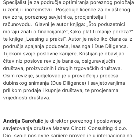
Specijalist je za područje optimiranja poreznog položaja
u zemlji i inozemstvu. Posjeduje licence za ovlaštenog
revizora, poreznog savjetnika, procjenitelja i
računovođu. Glavni je autor knjiga: „Što poduzetnici
moraju znati o financijama?“,Kako platiti manje poreza?”,
te knjige „Leasing u praksi“. Autor je nekoliko članaka iz
područja spajanja poduzeća, leasinga i Due Diligenca.
Tijekom svoje poslovne karijere, Kristijan je obavljao
čitav niz poslova revizije banaka, osiguravajućih
društava, proizvodnih i drugih trgovačkih društava.
Osim revizije, sudjelovao je u provođenju procesa
dubinskog snimanja (Due Diligence) i savjetovanjima
prilikom prodaje i kupnje društava, te procjenama
vrijednosti društava.
Andrija Garofulić
je direktor poreznog i poslovnog
savjetovanja društva Mazars Cinotti Consulting d.o.o.
Dio svoje poslovne karijere proveo je u internacionalnoj