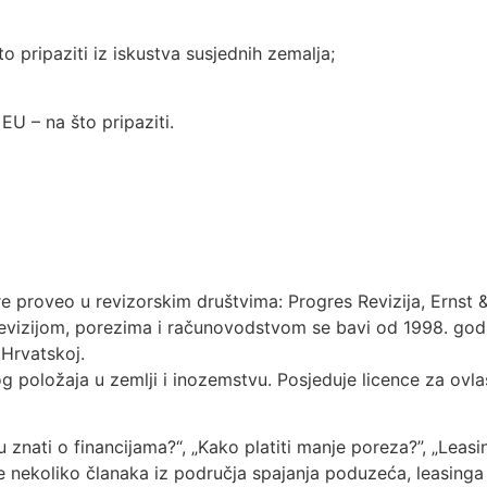
o pripaziti iz iskustva susjednih zemalja;
 EU – na što pripaziti.
jere proveo u revizorskim društvima: Progres Revizija, Ernst
Revizijom, porezima i računovodstvom se bavi od 1998. godi
 Hrvatskoj.
og položaja u zemlji i inozemstvu. Posjeduje licence za ovl
u znati o financijama?“, „Kako platiti manje poreza?”, „Leasi
e nekoliko članaka iz područja spajanja poduzeća, leasinga