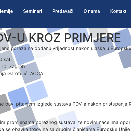
demije
Seminari
Predavači
O nama
Kontakt
DV-U KROZ PRIMJERE
imjene poreza na dodanu vrijednost nakon ulaska u Europsku
0 sati
g 10, Zagreb
drija Garofulić, ACCA
e bavi pitanjem izgleda sustava PDV-a nakon pristupanja Re
ajnim promjenama poreznog sustava, te novim načelima opore
ada se obavlja trgovina sa drugim članicama Europske Unije 