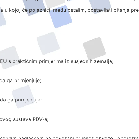
a u kojoj će polaznici, među ostalim, postavljati pitanja pre
EU s praktičnim primjerima iz susjednih zemalja;
da ga primjenjuje;
ada ga primjenjuje;
novog sustava PDV-a;
 posebnim naglaskom na povezani prijenos obveze i oporeziv