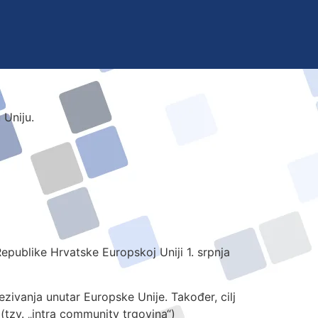
 Uniju.
publike Hrvatske Europskoj Uniji 1. srpnja
zivanja unutar Europske Unije. Također, cilj
(tzv. „intra community trgovina“)