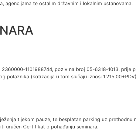
ima, agencijama te ostalim državnim i lokalnim ustanovama.
INARA
: 2360000-1101988744, poziv na broj 05-6318-1013, prije po
g polaznika (kotizacija u tom slučaju iznosi 1.215,00+PDV)
ježenja tijekom pauze, te besplatan parking uz prethodnu naj
iti uručen Certifikat o pohađanju seminara.