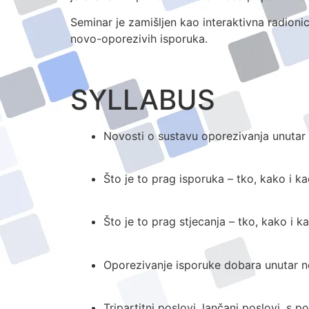
Seminar je zamišljen kao interaktivna radionic
novo-oporezivih isporuka.
SYLLABUS
Novosti o sustavu oporezivanja unutar 
Što je to prag isporuka – tko, kako i ka
Što je to prag stjecanja – tko, kako i k
Oporezivanje isporuke dobara unutar 
Tripartitni poslovi, lančani poslovi, s