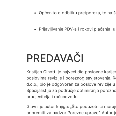
Općenito o odbitku pretporeza, te na št
Prijavljivanje PDV-a i rokovi plaćanja u
PREDAVAČI
Kristijan Cinotti je najveći dio poslovne kari
poslovima revizije i poreznog savjetovanja. 
d.o.o., bio je odgovoran za poslove revizije u
Specijalist je za područje optimiranja porezn
procjenitelja i računovođu.
Glavni je autor knjiga: „Što poduzetnici moraj
pripremiti za nadzor Porezne uprave”. Autor j