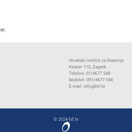
ar.
Hrvatski institut za financije
Ksaver 112, Zagreb
Telefon: 01/4677 548
Mobitel: 091/4677 548
E-mail:
info@hif.hr
© 2024 hif.hr