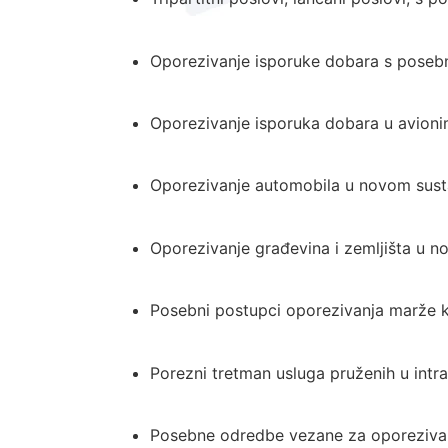
Oporezivanje isporuke dobara s poseb
Oporezivanje isporuka dobara u avioni
Oporezivanje automobila u novom sus
Oporezivanje građevina i zemljišta u 
Posebni postupci oporezivanja marže kod
Porezni tretman usluga pruženih u intr
Posebne odredbe vezane za oporezivanje