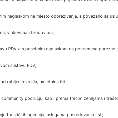
nim naglaskom na mjesto oporezivanja, a povezano sa uslu
ma, vlakovima i brodovima;
tavu PDV-a s posebnim naglaskom na povremene porezne o
novom sustavu PDV;
 rabljenih vozila, umjetnina itd.;
a community području, kao i prema trećim zemljama i treće
 turističkih agencija, uslugama posredovanja i sl.;