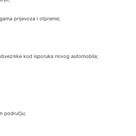
gama prijevoza i otpreme;
bveznike kod isporuka novog automobila;
m području;