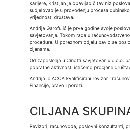
karijere, Kristijan je obavljao čitav niz poslo
sudjelovao je u provođenju procesa dubinskog
vrijednosti društava.
Andrija Garofulić je prve godine svoje poslo
savjetovanja. Tokom rada u računovodstvenom
procedure. U poreznom odjelu bavio se poslov
cijenama.
Od zaposlenja u Cinotti savjetovanju d.o.o. 
popratne aktivnosti ističemo procjene društa
Andrija je ACCA kvalificirani revizor i račun
Financije, pravo i porezi.
CILJANA SKUPIN
Revizori, računovođe, poslovni konzultanti, pro