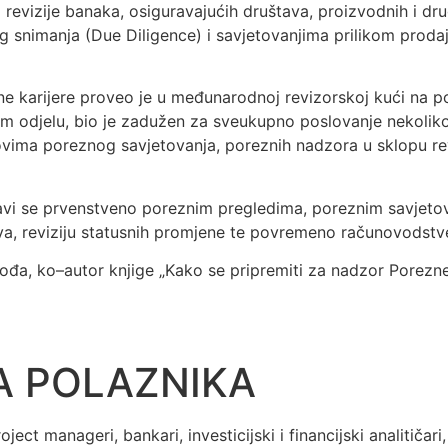
va revizije banaka, osiguravajućih društava, proizvodnih i dr
 snimanja (Due Diligence) i savjetovanjima prilikom prodaj
vne karijere proveo je u međunarodnoj revizorskoj kući na
 odjelu, bio je zadužen za sveukupno poslovanje nekolik
ima poreznog savjetovanja, poreznih nadzora u sklopu revi
bavi se prvenstveno poreznim pregledima, poreznim savjeto
va, reviziju statusnih promjene te povremeno računovodstve
ovođa, ko–autor knjige „Kako se pripremiti za nadzor Porezne
A POLAZNIKA
ject manageri, bankari, investicijski i financijski analitičar