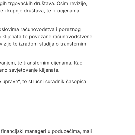
ugih trgovačkih društava. Osim revizije,
e i kupnje društava, te procjenama
 poslovima računovodstva i poreznog
o klijenata te povezane računovodstvene
zije te izradom studija o transfernim
vanjem, te transfernim cijenama. Kao
no savjetovanje klijenata.
 uprave“, te stručni suradnik časopisa
i, financijski manageri u poduzećima, mali i