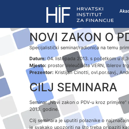
Aka
NOVI ZAKON O P
Specijalistički seminar/radionica na temu pr
Datum:
04. listopada 2013. s početkom u 8,3
Mjesto:
prostor Veleučilišta VERN, Iblerov tr
Prezentor:
Kristijan Cinotti, ovl.por.savj., An
CILJ SEMINARA
Seminar „Novi zakon o PDV-u kroz primjere“ s
2013. godine.
Cilj seminara je uputiti polaznike o najznač
je svakako upozoriti na što treba pripaziti k