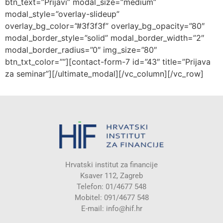
btn_text=”Prijavi” modal_size=”medium”
modal_style=”overlay-slideup”
overlay_bg_color=”#3f3f3f” overlay_bg_opacity=”80″
modal_border_style=”solid” modal_border_width=”2″
modal_border_radius=”0″ img_size=”80″
btn_txt_color=””][contact-form-7 id=”43″ title=”Prijava
za seminar”][/ultimate_modal][/vc_column][/vc_row]
Hrvatski institut za financije
Ksaver 112, Zagreb
Telefon: 01/4677 548
Mobitel: 091/4677 548
E-mail:
info@hif.hr