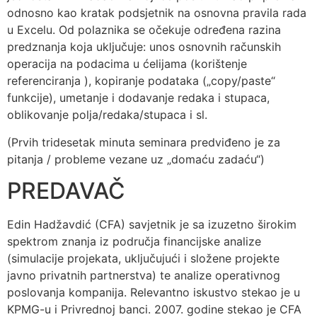
odnosno kao kratak podsjetnik na osnovna pravila rada
u Excelu. Od polaznika se očekuje određena razina
predznanja koja uključuje: unos osnovnih računskih
operacija na podacima u ćelijama (korištenje
referenciranja ), kopiranje podataka („copy/paste“
funkcije), umetanje i dodavanje redaka i stupaca,
oblikovanje polja/redaka/stupaca i sl.
(Prvih tridesetak minuta seminara predviđeno je za
pitanja / probleme vezane uz „domaću zadaću“)
PREDAVAČ
Edin Hadžavdić (CFA) savjetnik je sa izuzetno širokim
spektrom znanja iz područja financijske analize
(simulacije projekata, uključujući i složene projekte
javno privatnih partnerstva) te analize operativnog
poslovanja kompanija. Relevantno iskustvo stekao je u
KPMG-u i Privrednoj banci. 2007. godine stekao je CFA