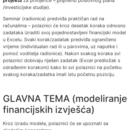
projekta
za primjerice – pripremu poslovnog plana
/investicijske studije).
Seminar (radionica) predviđa praktičan rad na
računalima – polaznici će kroz desetak koraka odnosno
zadataka izraditi svoj pojednostavljeni financijski model
u Excelu. Svaki korak/zadatak predviđa ograničeno
vrijeme (individualan rad ili u parovima, uz naputke i
pomoć voditelja radionice). Nakon svakog koraka svi
polaznici dobivaju riješen zadatak (Excel predložak s
odrađenim korakom) kako bi svi polaznici na početku
svakog koraka/zadatka imali istu početnu poziciju.
GLAVNA TEMA (modeliranje
financijskih izvješća)
Kroz izradu modela, polaznici će se upoznati sa