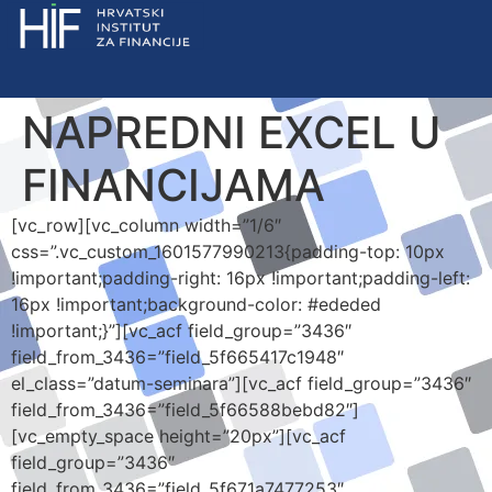
NAPREDNI EXCEL U
FINANCIJAMA
[vc_row][vc_column width=”1/6″
css=”.vc_custom_1601577990213{padding-top: 10px
!important;padding-right: 16px !important;padding-left:
16px !important;background-color: #ededed
!important;}”][vc_acf field_group=”3436″
field_from_3436=”field_5f665417c1948″
el_class=”datum-seminara”][vc_acf field_group=”3436″
field_from_3436=”field_5f66588bebd82″]
[vc_empty_space height=”20px”][vc_acf
field_group=”3436″
field_from_3436=”field_5f671a7477253″