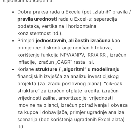
sljedećim konceptima:
Dobra praksa rada u Excelu (pet „zlatnih“ pravila /
pravila urednosti
rada u Excel-u: separacija
podataka, vertikalna i horizontalna
konzistentnost itd.).
Primjeri
jednostavnih, ali čestih izračuna
kao
primjerice: diskontiranje novčanih tokova,
korištenje funkcija NPV/XNPV, IRR/XIRR , izračun
inflacije, izračun „CAGR“ rasta i sl.
Korisne
strukture / „algoritmi“ u modeliranju
financijskih izvješća za analizu investicijskog
projekta (za izradu poslovnog plana): “cik-cak
strukture” za izračun otplate kredita, izračun
vrijednosti zaliha, amortizacije, vrijednosti
imovine na bilanci, izračun potraživanja i obveza
za kupce i dobavljače, primjer ugradnje analize
scenarija (bez korištenja ugrađenih Excel alata)
itd.