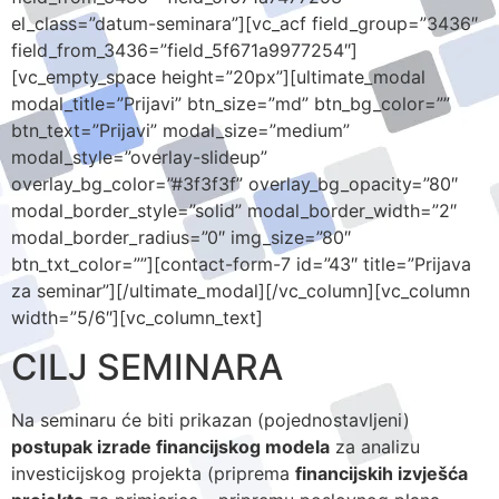
el_class=”datum-seminara”][vc_acf field_group=”3436″
field_from_3436=”field_5f671a9977254″]
[vc_empty_space height=”20px”][ultimate_modal
modal_title=”Prijavi” btn_size=”md” btn_bg_color=””
btn_text=”Prijavi” modal_size=”medium”
modal_style=”overlay-slideup”
overlay_bg_color=”#3f3f3f” overlay_bg_opacity=”80″
modal_border_style=”solid” modal_border_width=”2″
modal_border_radius=”0″ img_size=”80″
btn_txt_color=””][contact-form-7 id=”43″ title=”Prijava
za seminar”][/ultimate_modal][/vc_column][vc_column
width=”5/6″][vc_column_text]
CILJ SEMINARA
Na seminaru će biti prikazan (pojednostavljeni)
postupak izrade financijskog modela
za analizu
investicijskog projekta (priprema
financijskih izvješća