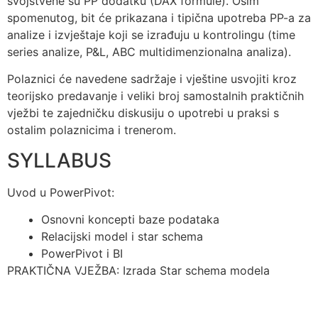
svojstvene su PP dodatku (DAX formule). Osim
spomenutog, bit će prikazana i tipična upotreba PP-a za
analize i izvještaje koji se izrađuju u kontrolingu (time
series analize, P&L, ABC multidimenzionalna analiza).
Polaznici će navedene sadržaje i vještine usvojiti kroz
teorijsko predavanje i veliki broj samostalnih praktičnih
vježbi te zajedničku diskusiju o upotrebi u praksi s
ostalim polaznicima i trenerom.
SYLLABUS
Uvod u PowerPivot:
Osnovni koncepti baze podataka
Relacijski model i star schema
PowerPivot i BI
PRAKTIČNA VJEŽBA: Izrada Star schema modela