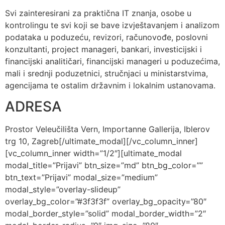
Svi zainteresirani za praktična IT znanja, osobe u
kontrolingu te svi koji se bave izvještavanjem i analizom
podataka u poduzeću, revizori, računovođe, poslovni
konzultanti, project manageri, bankari, investicijski i
financijski analitičari, financijski manageri u poduzećima,
mali i srednji poduzetnici, stručnjaci u ministarstvima,
agencijama te ostalim državnim i lokalnim ustanovama.
ADRESA
Prostor Veleučilišta Vern, Importanne Gallerija, Iblerov
trg 10, Zagreb[/ultimate_modal][/vc_column_inner]
[vc_column_inner width=”1/2″][ultimate_modal
modal_title=”Prijavi” btn_size=”md” btn_bg_color=””
btn_text=”Prijavi” modal_size=”medium”
modal_style=”overlay-slideup”
overlay_bg_color=”#3f3f3f” overlay_bg_opacity=”80″
modal_border_style=”solid” modal_border_width=”2″