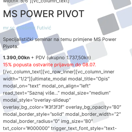
width=”5/6″][vc_column_text]
MS POWER PIVOT
mr.sc. Krešimir Futivić
Specijalistički seminar na temu primjene MS Power
Pivota.
1.390,00kn
+ PDV (ukupno 1.737,50kn)
15% popusta ostvarite prijavom do 08.07.
[/vc_column_text][vc_row_inner][vc_column_inner
width=”1/2″][ultimate_modal modal_title=”Opis”
modal_on=”text” modal_on_align=”left”
read_text=”Saznaj više…” modal_size=”medium”
modal_style=”overlay-slideup”
overlay_bg_color=”#3f3f3f” overlay_bg_opacity=”80″
modal_border_style=”solid” modal_border_width=”2″
modal_border_radius=”0″ img_size=”80″
txt_color=”#000000″ trigger_text_font_style=”text-