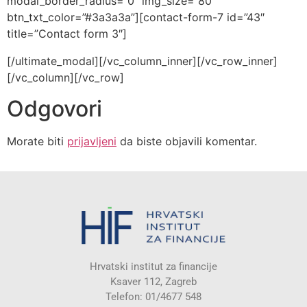
modal_border_radius=”0″ img_size=”80″
btn_txt_color=”#3a3a3a”][contact-form-7 id=”43″
title=”Contact form 3″]
[/ultimate_modal][/vc_column_inner][/vc_row_inner]
[/vc_column][/vc_row]
Odgovori
Morate biti
prijavljeni
da biste objavili komentar.
Hrvatski institut za financije
Ksaver 112, Zagreb
Telefon: 01/4677 548