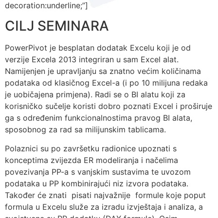
decoration:underline;”]
CILJ SEMINARA
PowerPivot je besplatan dodatak Excelu koji je od
verzije Excela 2013 integriran u sam Excel alat.
Namijenjen je upravljanju sa znatno većim količinama
podataka od klasičnog Excel-a (i po 10 milijuna redaka
je uobičajena primjena). Radi se o BI alatu koji za
korisničko sučelje koristi dobro poznati Excel i proširuje
ga s određenim funkcionalnostima pravog BI alata,
sposobnog za rad sa milijunskim tablicama.
Polaznici su po završetku radionice upoznati s
konceptima zvijezda ER modeliranja i načelima
povezivanja PP-a s vanjskim sustavima te uvozom
podataka u PP kombinirajući niz izvora podataka.
Također će znati pisati najvažnije formule koje poput
formula u Excelu služe za izradu izvještaja i analiza, a