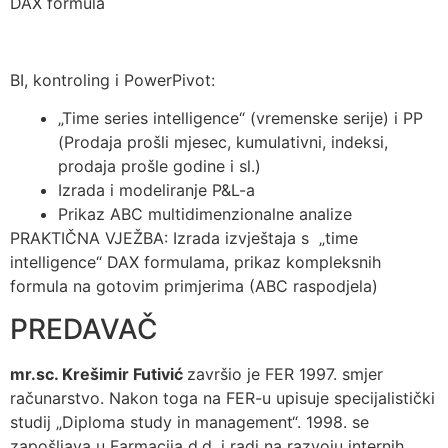
DAX formula
BI, kontroling i PowerPivot:
„Time series intelligence“ (vremenske serije) i PP
(Prodaja prošli mjesec, kumulativni, indeksi,
prodaja prošle godine i sl.)
Izrada i modeliranje P&L-a
Prikaz ABC multidimenzionalne analize
PRAKTIČNA VJEŽBA: Izrada izvještaja s „time
intelligence“ DAX formulama, prikaz kompleksnih
formula na gotovim primjerima (ABC raspodjela)
PREDAVAČ
mr.sc. Krešimir Futivić
završio je FER 1997. smjer
računarstvo. Nakon toga na FER-u upisuje specijalistički
studij „Diploma study in management“. 1998. se
zapošljava u Farmacija d.d. i radi na razvoju internih