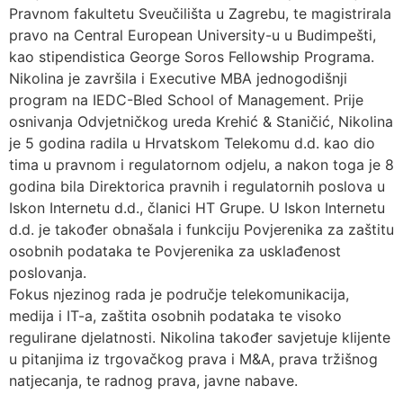
Pravnom fakultetu Sveučilišta u Zagrebu, te magistrirala
pravo na Central European University-u u Budimpešti,
kao stipendistica George Soros Fellowship Programa.
Nikolina je završila i Executive MBA jednogodišnji
program na IEDC-Bled School of Management. Prije
osnivanja Odvjetničkog ureda Krehić & Staničić, Nikolina
je 5 godina radila u Hrvatskom Telekomu d.d. kao dio
tima u pravnom i regulatornom odjelu, a nakon toga je 8
godina bila Direktorica pravnih i regulatornih poslova u
Iskon Internetu d.d., članici HT Grupe. U Iskon Internetu
d.d. je također obnašala i funkciju Povjerenika za zaštitu
osobnih podataka te Povjerenika za usklađenost
poslovanja.
Fokus njezinog rada je područje telekomunikacija,
medija i IT-a, zaštita osobnih podataka te visoko
regulirane djelatnosti. Nikolina također savjetuje klijente
u pitanjima iz trgovačkog prava i M&A, prava tržišnog
natjecanja, te radnog prava, javne nabave.