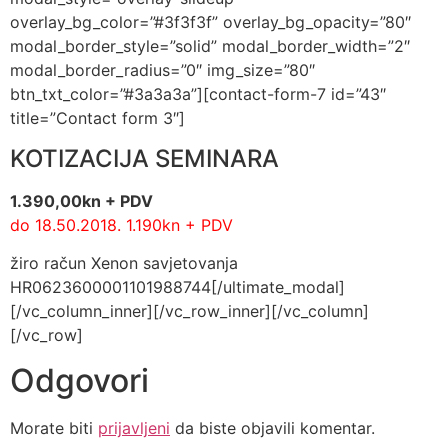
overlay_bg_color=”#3f3f3f” overlay_bg_opacity=”80″
modal_border_style=”solid” modal_border_width=”2″
modal_border_radius=”0″ img_size=”80″
btn_txt_color=”#3a3a3a”][contact-form-7 id=”43″
title=”Contact form 3″]
KOTIZACIJA SEMINARA
1.390,00kn + PDV
do 18.50.2018. 1.190kn + PDV
žiro račun Xenon savjetovanja
HR0623600001101988744[/ultimate_modal]
[/vc_column_inner][/vc_row_inner][/vc_column]
[/vc_row]
Odgovori
Morate biti
prijavljeni
da biste objavili komentar.