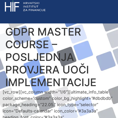
GDPR MASTER
COURSE –
POSLJEDNJA
PROVJERA UOČI
IMPLEMENTACIJE
[vc_row][vc_column width=”1/6″][ultimate_info_table
color_scheme=”custom” color_bg_highlight=”#dbdbdb”
package_heading=”22.05.” icon_type=”selector”
icon=”Defaults-calendar” icon_color=”#3a3a3a”
heading_font_color=”#3a3a3a”