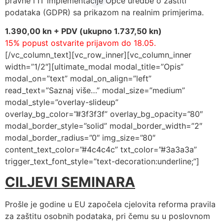
pravne i IT implementacije Opće uredbe o zaštiti
podataka (GDPR) sa prikazom na realnim primjerima.
1.390,00 kn + PDV (ukupno 1.737,50 kn)
15% popust ostvarite prijavom do 18.05.
[/vc_column_text][vc_row_inner][vc_column_inner
width=”1/2″][ultimate_modal modal_title=”Opis”
modal_on=”text” modal_on_align=”left”
read_text=”Saznaj više…” modal_size=”medium”
modal_style=”overlay-slideup”
overlay_bg_color=”#3f3f3f” overlay_bg_opacity=”80″
modal_border_style=”solid” modal_border_width=”2″
modal_border_radius=”0″ img_size=”80″
content_text_color=”#4c4c4c” txt_color=”#3a3a3a”
trigger_text_font_style=”text-decoration:underline;”]
CILJEVI SEMINARA
Prošle je godine u EU započela cjelovita reforma pravila
za zaštitu osobnih podataka, pri čemu su u poslovnom