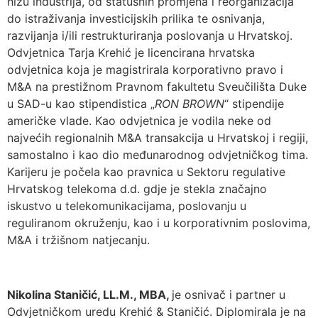
nizu industrija, od statusnih promjena i reorganizacija
do istraživanja investicijskih prilika te osnivanja,
razvijanja i/ili restrukturiranja poslovanja u Hrvatskoj.
Odvjetnica Tarja Krehić je licencirana hrvatska
odvjetnica koja je magistrirala korporativno pravo i
M&A na prestižnom Pravnom fakultetu Sveučilišta Duke
u SAD-u kao stipendistica „
RON BROWN
“ stipendije
američke vlade. Kao odvjetnica je vodila neke od
najvećih regionalnih M&A transakcija u Hrvatskoj i regiji,
samostalno i kao dio međunarodnog odvjetničkog tima.
Karijeru je počela kao pravnica u Sektoru regulative
Hrvatskog telekoma d.d. gdje je stekla značajno
iskustvo u telekomunikacijama, poslovanju u
reguliranom okruženju, kao i u korporativnim poslovima,
M&A i tržišnom natjecanju.
Nikolina Staničić, LL.M., MBA,
je osnivač i partner u
Odvjetničkom uredu Krehić & Staničić. Diplomirala je na