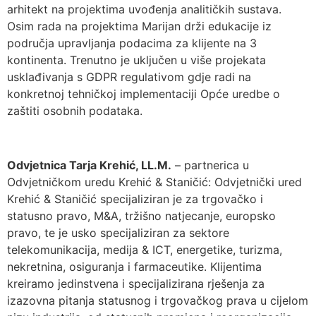
arhitekt na projektima uvođenja analitičkih sustava.
Osim rada na projektima Marijan drži edukacije iz
područja upravljanja podacima za klijente na 3
kontinenta. Trenutno je uključen u više projekata
usklađivanja s GDPR regulativom gdje radi na
konkretnoj tehničkoj implementaciji Opće uredbe o
zaštiti osobnih podataka.
Odvjetnica Tarja Krehić, LL.M.
– partnerica u
Odvjetničkom uredu Krehić & Staničić: Odvjetnički ured
Krehić & Staničić specijaliziran je za trgovačko i
statusno pravo, M&A, tržišno natjecanje, europsko
pravo, te je usko specijaliziran za sektore
telekomunikacija, medija & ICT, energetike, turizma,
nekretnina, osiguranja i farmaceutike. Klijentima
kreiramo jedinstvena i specijalizirana rješenja za
izazovna pitanja statusnog i trgovačkog prava u cijelom