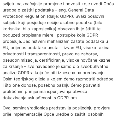
svijetu najznačajnije promjene i novosti koje uvodi Opća
uredba o zaštiti podataka – eng. General Data
Protection Regulation (dalje: GDPR). Svaki poslovni
subjekt koji posjeduje nečije osobne podatke (bilo
korisnika, bilo zaposlenika) obvezan ih je štititi te
poduzeti propisane mjere i postupke koje GDPR
propisuje. Jedinstveni mehanizam zaštite podataka u
EU, prijenos podataka unutar i izvan EU, visoka razina
privatnosti i transparentnosti, pravo na zaborav,
pseudonimizacija, certificiranje, visoke novčane kazne
za kršenje – sve navedeno je samo dio sveobuhvatne
analize GDPR-a koja će biti iznesena na predavanju.
Osim teorijskog dijela u kojem ćemo razmotriti odredbe
i što one donose, posebnu pažnju ćemo posvetiti
praktičnim primjerima ispunjavanja obveza i
dokazivanja usklađenosti s GDPR-om.
Ovaj seminar/radionica predstavlja posljednju provjeru
prije implementacije Opće uredbe o zaštiti osobnih