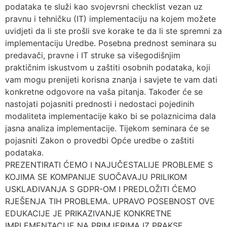
podataka te služi kao svojevrsni checklist vezan uz
pravnu i tehničku (IT) implementaciju na kojem možete
uvidjeti da li ste prošli sve korake te da li ste spremni za
implementaciju Uredbe. Posebna prednost seminara su
predavači, pravne i IT struke sa višegodišnjim
praktičnim iskustvom u zaštiti osobnih podataka, koji
vam mogu prenijeti korisna znanja i savjete te vam dati
konkretne odgovore na vaša pitanja. Također će se
nastojati pojasniti prednosti i nedostaci pojedinih
modaliteta implementacije kako bi se polaznicima dala
jasna analiza implementacije. Tijekom seminara će se
pojasniti Zakon o provedbi Opće uredbe o zaštiti
podataka.
PREZENTIRATI ĆEMO I NAJUČESTALIJE PROBLEME S
KOJIMA SE KOMPANIJE SUOČAVAJU PRILIKOM
USKLAĐIVANJA S GDPR-OM I PREDLOŽITI ĆEMO
RJEŠENJA TIH PROBLEMA. UPRAVO POSEBNOST OVE
EDUKACIJE JE PRIKAZIVANJE KONKRETNE
IMPLEMENTACIJE NA PRIMJERIMA IZ PRAKSE.