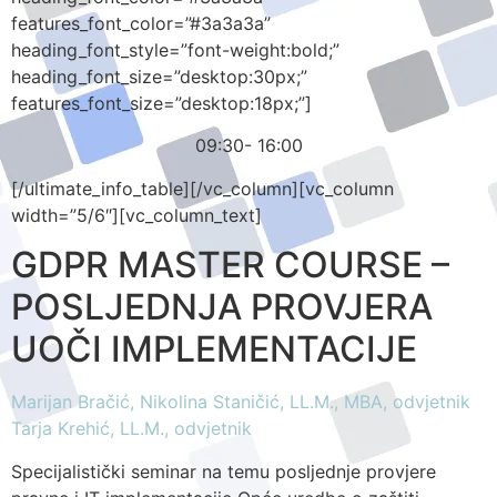
features_font_color=”#3a3a3a”
heading_font_style=”font-weight:bold;”
heading_font_size=”desktop:30px;”
features_font_size=”desktop:18px;”]
09:30- 16:00
[/ultimate_info_table][/vc_column][vc_column
width=”5/6″][vc_column_text]
GDPR MASTER COURSE –
POSLJEDNJA PROVJERA
UOČI IMPLEMENTACIJE
Marijan Bračić, Nikolina Staničić, LL.M., MBA, odvjetnik
Tarja Krehić, LL.M., odvjetnik
Specijalistički seminar na temu posljednje provjere