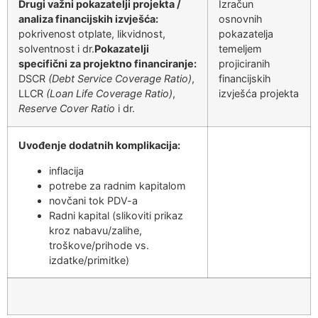
Drugi važni pokazatelji projekta /
Izračun
analiza financijskih izvješća:
osnovnih
pokrivenost otplate, likvidnost,
pokazatelja
solventnost i dr.
Pokazatelji
temeljem
specifični za projektno financiranje:
projiciranih
DSCR
(Debt Service Coverage Ratio)
,
financijskih
LLCR
(Loan Life Coverage Ratio)
,
izvješća projekta
Reserve Cover Ratio
i dr.
Uvođenje dodatnih komplikacija:
inflacija
potrebe za radnim kapitalom
novčani tok PDV-a
Radni kapital (slikoviti prikaz
kroz nabavu/zalihe,
troškove/prihode vs.
izdatke/primitke)