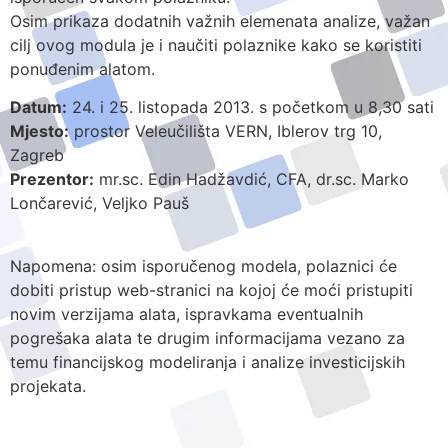
Osim prikaza dodatnih važnih elemenata analize, važan
cilj ovog modula je i naučiti polaznike kako se koristiti
ponuđenim alatom.
Datum:
24. i 25. listopada 2013. s početkom u 8,30 sati
Mjesto:
prostor Veleučilišta VERN, Iblerov trg 10,
Zagreb
Prezentor:
mr.sc. Edin Hadžavdić, CFA, dr.sc. Marko
Lončarević, Veljko Pauš
Napomena: osim isporučenog modela, polaznici će
dobiti pristup web-stranici na kojoj će moći pristupiti
novim verzijama alata, ispravkama eventualnih
pogrešaka alata te drugim informacijama vezano za
temu financijskog modeliranja i analize investicijskih
projekata.