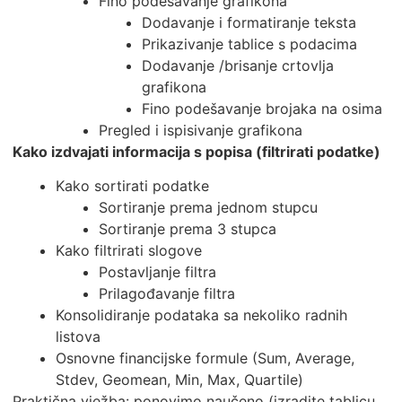
Fino podešavanje grafikona
Dodavanje i formatiranje teksta
Prikazivanje tablice s podacima
Dodavanje /brisanje crtovlja
grafikona
Fino podešavanje brojaka na osima
Pregled i ispisivanje grafikona
Kako izdvajati informacija s popisa (filtrirati podatke)
Kako sortirati podatke
Sortiranje prema jednom stupcu
Sortiranje prema 3 stupca
Kako filtrirati slogove
Postavljanje filtra
Prilagođavanje filtra
Konsolidiranje podataka sa nekoliko radnih
listova
Osnovne financijske formule (Sum, Average,
Stdev, Geomean, Min, Max, Quartile)
Praktična vježba: ponovimo naučeno (izradite tablicu