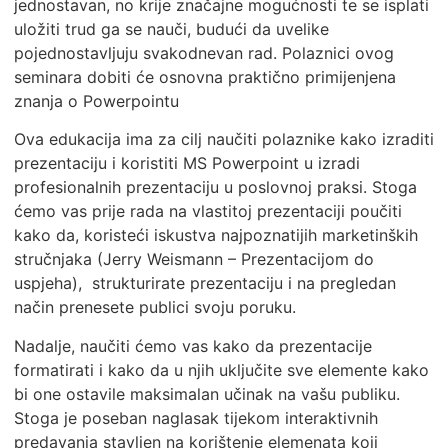
jednostavan, no krije značajne mogućnosti te se isplati
uložiti trud ga se nauči, budući da uvelike
pojednostavljuju svakodnevan rad. Polaznici ovog
seminara dobiti će osnovna praktično primijenjena
znanja o Powerpointu
Ova edukacija ima za cilj naučiti polaznike kako izraditi
prezentaciju i koristiti MS Powerpoint u izradi
profesionalnih prezentaciju u poslovnoj praksi. Stoga
ćemo vas prije rada na vlastitoj prezentaciji poučiti
kako da, koristeći iskustva najpoznatijih marketinških
stručnjaka (Jerry Weismann – Prezentacijom do
uspjeha), strukturirate prezentaciju i na pregledan
način prenesete publici svoju poruku.
Nadalje, naučiti ćemo vas kako da prezentacije
formatirati i kako da u njih uključite sve elemente kako
bi one ostavile maksimalan učinak na vašu publiku.
Stoga je poseban naglasak tijekom interaktivnih
predavanja stavljen na korištenje elemenata koji