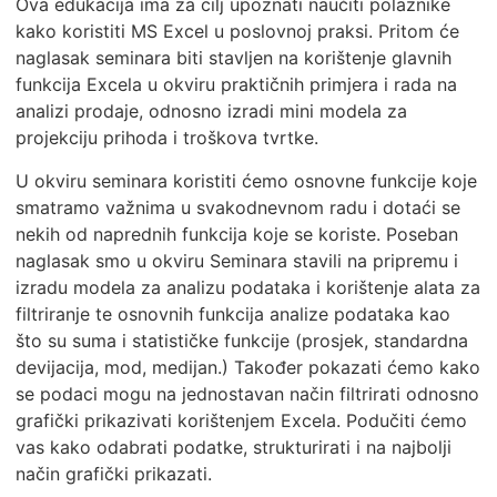
Ova edukacija ima za cilj upoznati naučiti polaznike
kako koristiti MS Excel u poslovnoj praksi. Pritom će
naglasak seminara biti stavljen na korištenje glavnih
funkcija Excela u okviru praktičnih primjera i rada na
analizi prodaje, odnosno izradi mini modela za
projekciju prihoda i troškova tvrtke.
U okviru seminara koristiti ćemo osnovne funkcije koje
smatramo važnima u svakodnevnom radu i dotaći se
nekih od naprednih funkcija koje se koriste. Poseban
naglasak smo u okviru Seminara stavili na pripremu i
izradu modela za analizu podataka i korištenje alata za
filtriranje te osnovnih funkcija analize podataka kao
što su suma i statističke funkcije (prosjek, standardna
devijacija, mod, medijan.) Također pokazati ćemo kako
se podaci mogu na jednostavan način filtrirati odnosno
grafički prikazivati korištenjem Excela. Podučiti ćemo
vas kako odabrati podatke, strukturirati i na najbolji
način grafički prikazati.